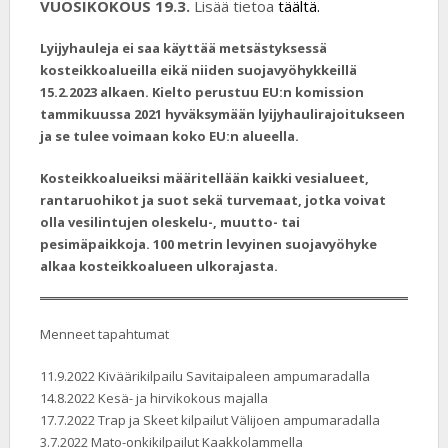
VUOSIKOKOUS 19.3.
Lisää tietoa
täältä.
Lyijyhauleja ei saa käyttää metsästyksessä
kosteikkoalueilla eikä niiden suojavyöhykkeillä
15.2.2023 alkaen. Kielto perustuu EU:n komission
tammikuussa 2021 hyväksymään lyijyhaulirajoitukseen
ja se tulee voimaan koko EU:n alueella.
Kosteikkoalueiksi määritellään kaikki vesialueet,
rantaruohikot ja suot sekä turvemaat, jotka voivat
olla vesilintujen oleskelu-, muutto- tai
pesimäpaikkoja. 100 metrin levyinen suojavyöhyke
alkaa kosteikkoalueen ulkorajasta.
Menneet tapahtumat
11.9.2022
Kiväärikilpailu Savitaipaleen ampumaradalla
14.8.2022
Kesä- ja hirvikokous majalla
17.7.2022
Trap ja Skeet kilpailut Välijoen ampumaradalla
3.7.2022
Mato-onkikilpailut Kaakkolammella