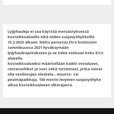
Lyijyhauleja ei saa käyttää metsästyksessä
kosteikkoalueilla eikä niiden suojavyöhykkeillä
15.2.2023 alkaen. Kielto perustuu EU:n komission
tammikuussa 2021 hyväksymään
lyijyhaulirajoitukseen ja se tulee voimaan koko EU:n
alueella.
Kosteikkoalueiksi määritellään kaikki vesialueet,
rantaruohikot ja suot sekä turvemaat, jotka voivat
olla vesilintujen oleskelu-, muutto- tai
pesimäpaikkoja. 100 metrin levyinen suojavyöhyke
alkaa kosteikkoalueen ulkorajasta.