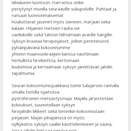
lähialueen luontoon. Harrastus onkin
periytynyt monilla seuraaville sukupolville. Puhtaat ja
runsaat luonnonmaisemat
houkuttavat jäsenet myös sieneen, marjaan sekä
kalaan. Hiljainen metsien rauha vie
vaelluksille sekä talvisin hiihtämään avarille hangille.
Syksyn kruunaa hirvipeijaiset, jolloin perinteisesti
pyhäinpäivänä kokoonnumme
yhteen maanvuokraajien kanssa nauttimaan
herkullista hirvikeittoa, kertomaan
kuulumisia ja kertaamaan syksyn jännittävän jahdin
tapahtumia.
Seuran kokoontumispaikkana toimii Salajärven rannalla
omalla tontilla sijaitseva
pyöröhirsinen metsästysmaja. Majalla järjestetään
kokoukset, suunnitellaan syksyn
hirvijahdin liikkeet sekä tietenkin kokoonnutaan
peijaisiin. Majan pihapiirissä on myös
nylkykatos syksyn saaliin käsittelemiseen ja sauna,
jossa jahdin hiet saa pestyä pois.