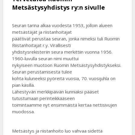
Metsästysyhdistys ry:n sivulle
Seuran tarina alkaa vuodesta 1953, jolloin alueen
metsästäjät ja riistanhoitajat
päättivät perustaa seuran, jonka nimeksi tuli Ruomin
Riistanhoitajat r.y. Virallisesti
yhdistysrekisteriin seura merkittiin vuonna 1956.
1960-luvulla seuran nimi muuttui
nykyiseen muotoon Ruomin Metsästysyhdistykseksi.
Seuran perustamisesta tulee
kohta kuluneeksi pyöreitä vuosia, 70. vuosijuhla on
pian käsillä.
Lähestyvän merkkipäivän kunniaksi pääset
tutustumaan perinteikkääseen
toimintaamme nyt ensimmäistä kertaa nettisivujen
muodossa.
Metsästys ja riistanhoito luo vahvaa sidettä